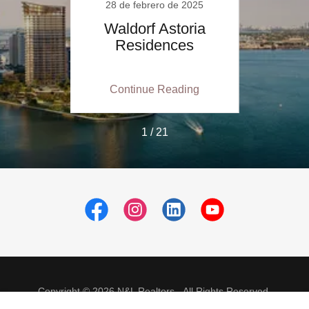
2025
28 de febrero de 2025
27 
enz
Waldorf Astoria
Oas
Residences
ing
Continue Reading
Co
1 / 21
Copyright © 2026 N&L Realtors - All Rights Reserved.